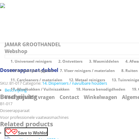
JAMAR GROOTHANDEL
Webshop
1. Universeel reinigers
2. Ontvetters
3. Wasmiddelen
4. Afw
Save to Wishlist
Doseerapparaat dubbel
6. Persoonlijke hygiene
7. Vloer reinigers / materialen
8. Ruiten
11. Carcleaners / materialen
12. Metaal reinigers
13. Tuinreinig
SKU:
B1-017
Categorie:
14. Dispensers / navulbare houders
17. Afvalbakken / Vuilniszakken
18. Horeca benodigdheden
19.
Beschrijving
Beschrijving
Veel gestelde vragen
Contact
Winkelwagen
Algem
B1-017
Doseerapparaat
Voor professionele vaatwasmachines
Related products
Save to Wishlist