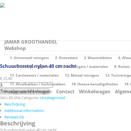
JAMAR GROOTHANDEL
Webshop
1. Universeel reinigers
2. Ontvetters
3. Wasmiddelen
4. Afw
Save to Wishlist
Schuurborstel nylon 40 cm zacht
6. Persoonlijke hygiene
7. Vloer reinigers / materialen
8. Ruiten
11. Carcleaners / materialen
12. Metaal reinigers
13. Tuinreinig
€
25,80
17. Afvalbakken / Vuilniszakken
18. Horeca benodigdheden
19.
Schuurborstel
nylon
Veel gestelde vragen
Contact
Winkelwagen
Algem
Toevoegen aan winkelwagen
40
SKU:
B5-056
Categorie:
Uncategorized
cm
Beschrijving
zacht
Additional information
quantity
Reviews (0)
Beschrijving
Schuurborstel nylon 40 cm zacht.