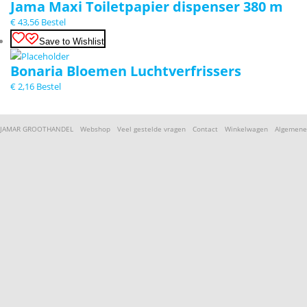
Jama Maxi Toiletpapier dispenser 380 m
€
43,56
Bestel
Save to Wishlist
Bonaria Bloemen Luchtverfrissers
€
2,16
Bestel
JAMAR GROOTHANDEL
Webshop
Veel gestelde vragen
Contact
Winkelwagen
Algemene