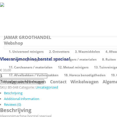
JAMAR GROOTHANDEL
Webshop
1. Universeel reinigers
2. Ontvetters
3. Wasmiddelen
4. Afw
Save to Wishlist
Vleessnijmachine borstel speciaal
6. Persoonlijke hygiene
7. Vloer reinigers / materialen
8. Ruiten
11. Carcleaners / materialen
12. Metaal reinigers
13. Tuinreinig
€
33,00
17. Afvalbakken / Vuilniszakken
18. Horeca benodigdheden
19.
Vleessnijmachine
borstel
Veel gestelde vragen
Contact
Winkelwagen
Algem
Toevoegen aan winkelwagen
speciaal
SKU:
B5-048
Categorie:
Uncategorized
quantity
Beschrijving
Additional information
Reviews (0)
Beschrijving
Vleessnijmachine borstel speciaal