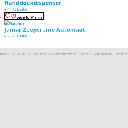
Handdoekdispenser
€
44,40
Bestel
Save to Wishlist
Jamar Zeepcreme Automaat
€
26,40
Bestel
JAMAR GROOTHANDEL
Webshop
Veel gestelde vragen
Contact
Winkelwagen
Algemene